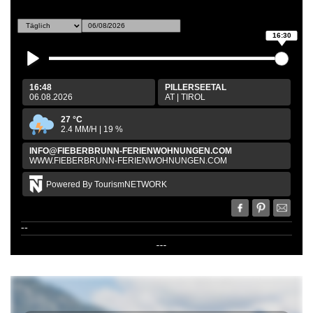
16:30
16:48
PILLERSEETAL
06.08.2026
AT
|
TIROL
27
°C
2.4
MM/H
|
19
%
INFO@FIEBERBRUNN-FERIENWOHNUNGEN.COM
WWW.FIEBERBRUNN-FERIENWOHNUNGEN.COM
Powered By TourismNETWORK
--
---