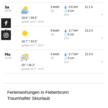
Sa
5
km/h
0.6
l/m²
11.1
h
08.08
0
cm
SE
35
%
18.6
° /
29.5
°
gefühlt
18.6
° /
30.8
°
So
6
km/h
0.7
l/m²
13.2
h
09.08
0
cm
SE
12
%
18.7
° /
33.5
°
gefühlt
18.7
° /
34.5
°
Mo
5
km/h
0.7
l/m²
13.3
h
10.08
0
cm
SE
11
%
20
° /
34.2
°
gefühlt
20.9
° /
34.9
°
Ferienwohungen in Fieberbrunn
Traumhafter Skiurlaub