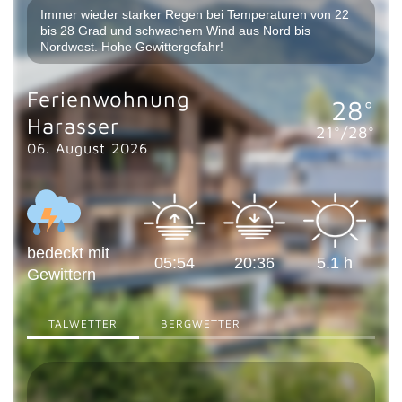
Immer wieder starker Regen bei Temperaturen von 22
bis 28 Grad und schwachem Wind aus Nord bis
Nordwest. Hohe Gewittergefahr!
Ferienwohnung
28
°
Harasser
21
°/
28
°
06. August 2026
bedeckt mit
05:54
20:36
5.1
h
Gewittern
TALWETTER
BERGWETTER
17:0