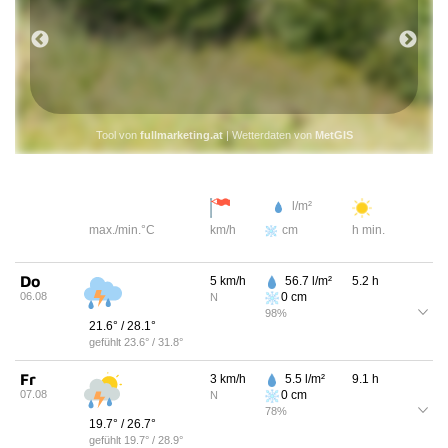
26.6
°
7
km/h
N
Tool von
fullmarketing.at
| Wetterdaten von
MetGIS
l/m²
max./min.°C
km/h
cm
h min.
Do
5
km/h
56.7
l/m²
5.2
h
06.08
0
cm
N
98
%
21.6
° /
28.1
°
gefühlt
23.6
° /
31.8
°
Fr
3
km/h
5.5
l/m²
9.1
h
07.08
0
cm
N
78
%
19.7
° /
26.7
°
gefühlt
19.7
° /
28.9
°