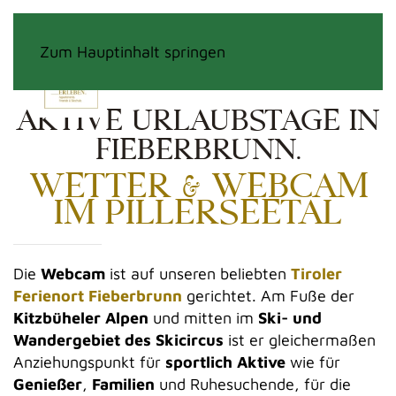
MENÜ
Zum Hauptinhalt springen
AKTIVE URLAUBSTAGE IN
FIEBERBRUNN.
WETTER & WEBCAM
IM PILLERSEETAL
Die
Webcam
ist auf unseren beliebten
Tiroler
Ferienort Fieberbrunn
gerichtet. Am Fuße der
Kitzbüheler Alpen
und mitten im
Ski- und
Wandergebiet des Skicircus
ist er gleichermaßen
Anziehungspunkt für
sportlich Aktive
wie für
Genießer
,
Familien
und Ruhesuchende, für die