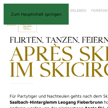
ERLEBEN
FERIEN
Zum Hauptinhalt springen
FLIRTEN, TANZEN, FEIERN
APRÈS SK
IM SKICI
Für Partytiger und Nachteulen gehts nach dem Sk
Saalbach-Hinterglemm Leogang Fieberbrunn
ho