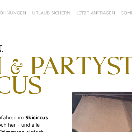
WOHNUNGEN
URLAUB SICHERN
JETZT ANFRAGEN
SOM
.
I & PARTY
RCUS
ifahren im
Skicircus
ch her - und alle